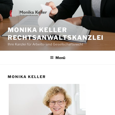
Zum
Inhalt
springen
MONIKA KELLER
RECHTSANWALTSKANZLEI
Ihre Kanzlei für Arbeits- und Gesellschaftsrecht
Menü
MONIKA KELLER